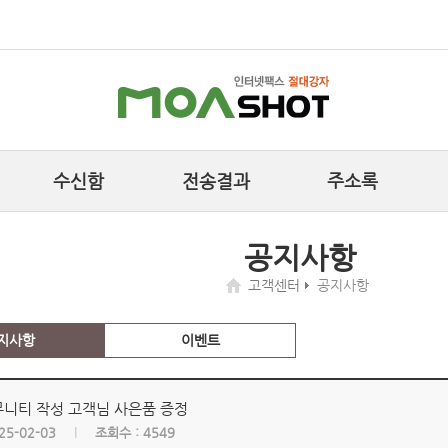
수신함
전송결과
주소록
공지사항
고객센터
공지사항
지사항
이벤트
뮤니티 작성 고객님 사은품 증정
25-02-03
조회수 :
4549