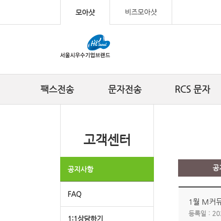
컨텐츠 바로가기
비즈모아샷
모아샷
팩스전송
문자전송
RCS 문자
고객센터
공
공지사항
FAQ
1월 M커
등록일 :
20
1:1상담하기