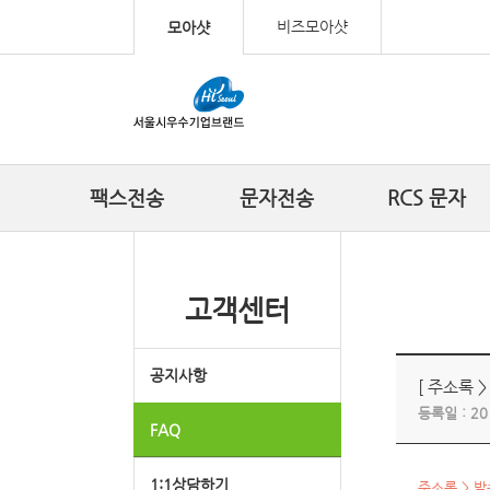
컨텐츠 바로가기
비즈모아샷
모아샷
팩스전송
문자전송
RCS 문자
고객센터
공지사항
[ 주소록 
등록일 :
20
FAQ
1:1상담하기
주소록 > 